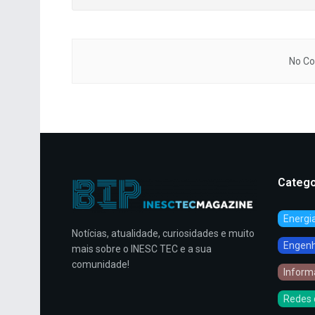
No Co
Catego
Energi
Notícias, atualidade, curiosidades e muito
Engenha
mais sobre o INESC TEC e a sua
comunidade!
Inform
Redes 