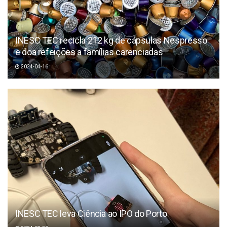
INESC TEC recicla 212 kg de cápsulas Nespresso
e doa refeições a famílias carenciadas
2024-04-16
INESC TEC leva Ciência ao IPO do Porto