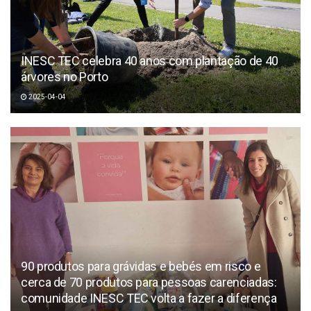
INESC TEC celebra 40 anos com plantação de 40
árvores no Porto
2025-04-04
90 produtos para grávidas e bebés em risco e
cerca de 70 produtos para pessoas carenciadas:
comunidade INESC TEC volta a fazer a diferença