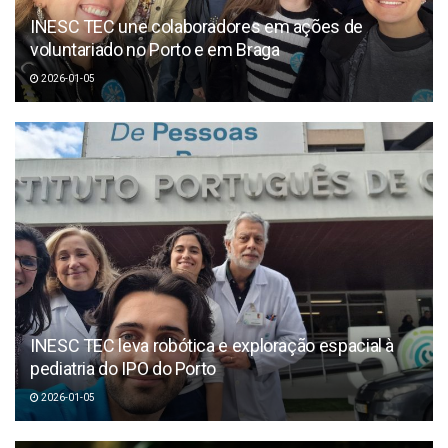
INESC TEC une colaboradores em ações de
voluntariado no Porto e em Braga
2026-01-05
INESC TEC leva robótica e exploração espacial à
pediatria do IPO do Porto
2026-01-05