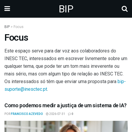
BIP
BIP
>
Focus
Focus
Este espaço serve para dar voz aos colaboradores do
INESC TEC, interessados em escrever livremente sobre um
qualquer tema, que pode ter um tom mais irreverente ou
mais sério, mas com algum tipo de relação ao INESC TEC.
Os interessados só têm que enviar uma proposta para
bip-
suporte@inesctec.pt
.
Como podemos medir a justiça de um sistema de IA?
POR
FRANCISCO AZEVEDO
2026-07-31
0