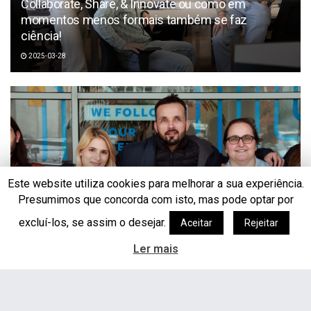
Collaborate, Share, & Innovate ou como em
momentos menos formais também se faz
ciência!
2025-03-28
Este website utiliza cookies para melhorar a sua experiência.
Presumimos que concorda com isto, mas pode optar por
excluí-los, se assim o desejar.
Aceitar
Rejeitar
Promoção de Ambientes de Trabalho Saudáveis no
Ler mais
INESC TEC
2025-02-28