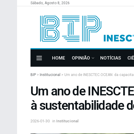
Sábado, Agosto 8, 2026
HOME
OPINIÃO
NOTÍCIAS
CI
BIP
>
Institucional
>
Um ano de INESCTEC.OCEAN: da capacitaç
Um ano de INESCTEC
à sustentabilidade 
2026-01-30
in
Institucional