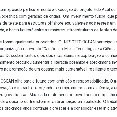
em apoiado particularmente a execução do projeto Hub Azul de L
a oceânica com geração de ondas. Um investimento fulcral que 
es de teste para estruturas offshore equivalentes aos testes e
, a bacia figurará entre as maiores infraestruturas de testes d
 foram igualmente prioridades. O INESCTEC.OCEAN participou em
a organização do evento “Camões, o Mar, a Tecnologia e a Ciênci
os Descobrimentos e os desafios atuais na exploração e conhec
ento procurou aumentar a literacia oceânica e aproximar a inv
vo na promoção de um oceano mais sustentável, resiliente e te
C.OCEAN olha para o futuro com ambição e responsabilidade. O t
novação e impacto, reforçando o compromisso com a ciência, a e
gerações futuras. Mas nada disto seria possível sem o empenho
a o desafio de transformar esta ambição em realidade. O trabal
próximos anos continue a crescer e a consolidar esta iniciativ