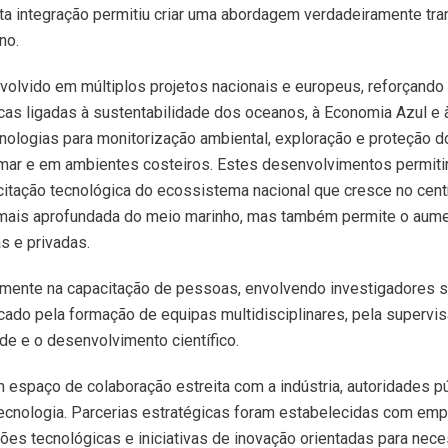
 Esta integração permitiu criar uma abordagem verdadeiramente tr
no.
volvido em múltiplos projetos nacionais e europeus, reforçando
cas ligadas à sustentabilidade dos oceanos, à Economia Azul e à
nologias para monitorização ambiental, exploração e proteção 
 mar e em ambientes costeiros. Estes desenvolvimentos permitira
citação tecnológica do ecossistema nacional que cresce no cent
mais aprofundada do meio marinho, mas também permite o aume
s e privadas.
mente na capacitação de pessoas, envolvendo investigadores se
cado pela formação de equipas multidisciplinares, pela supervi
ade e o desenvolvimento científico.
paço de colaboração estreita com a indústria, autoridades pú
cnologia. Parcerias estratégicas foram estabelecidas com empre
es tecnológicas e iniciativas de inovação orientadas para nece