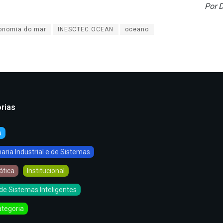
Por 
onomia do mar
INESCTEC.OCEAN
oceano
rias
a
ria Industrial e de Sistemas
ática
Institucional
de Sistemas Inteligentes
tegoria