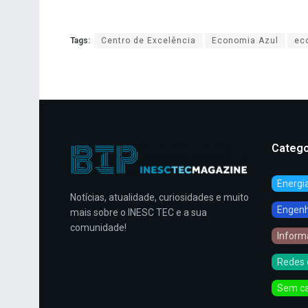
Tags:
Centro de Excelência
Economia Azul
ec
Catego
Energi
Notícias, atualidade, curiosidades e muito
Engenha
mais sobre o INESC TEC e a sua
comunidade!
Inform
Redes 
Sem ca