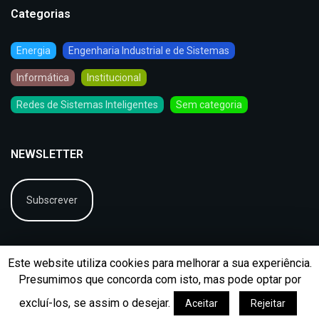
Categorias
Energia
Engenharia Industrial e de Sistemas
Informática
Institucional
Redes de Sistemas Inteligentes
Sem categoria
NEWSLETTER
Subscrever
Este website utiliza cookies para melhorar a sua experiência.
Presumimos que concorda com isto, mas pode optar por
excluí-los, se assim o desejar.
Aceitar
Rejeitar
© 2026
BIP
Ficha Técnica
Arquivo
Contactos