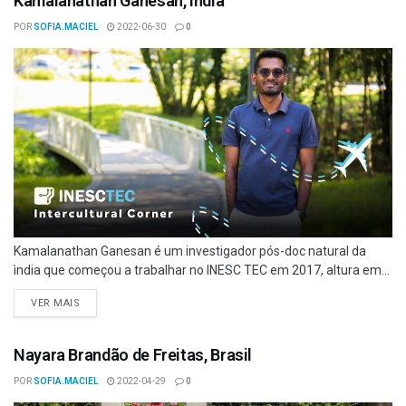
Kamalanathan Ganesan, Índia
POR
SOFIA.MACIEL
2022-06-30
0
Kamalanathan Ganesan é um investigador pós-doc natural da
ìndia que começou a trabalhar no INESC TEC em 2017, altura em...
VER MAIS
Nayara Brandão de Freitas, Brasil
POR
SOFIA.MACIEL
2022-04-29
0