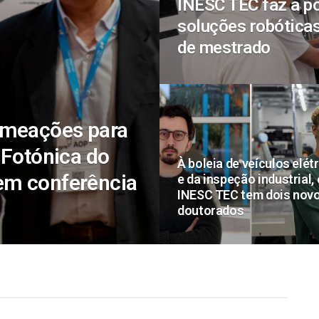
INESC TEC faz a po
soluções robótica
de mestrado
omeações para
 Fotónica do
À boleia de veículos elét
em conferência
e da inspeção industrial, 
INESC TEC tem dois nov
doutorados