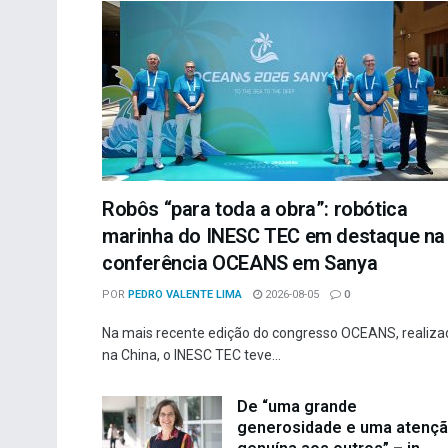
Robôs “para toda a obra”: robótica
marinha do INESC TEC em destaque na
conferência OCEANS em Sanya
POR
PEDRO VALENTE LIMA
2026-08-05
0
Na mais recente edição do congresso OCEANS, realiza
na China, o INESC TEC teve...
De “uma grande
generosidade e uma atenç