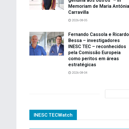
genuína aos outros” – in
Memoriam de Maria Antóni
Carravilla
2026-08-05
Fernando Cassola e Ricardo
Bessa – investigadores
INESC TEC – reconhecidos
pela Comissão Europeia
como peritos em áreas
estratégicas
2026-08-04
INESC TECWatch