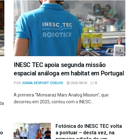
INESC TEC apoia segunda missão
espacial análoga em habitat em Portugal
POR
JOANA DESPORT COELHO
2026-08-05
0
A primeira “Monsaraz Mars Analog Mission”, que
decorreu em 2025, contou com o INESC...
da
Fotónica do INESC TEC volta
ão
a pontuar – desta vez, na