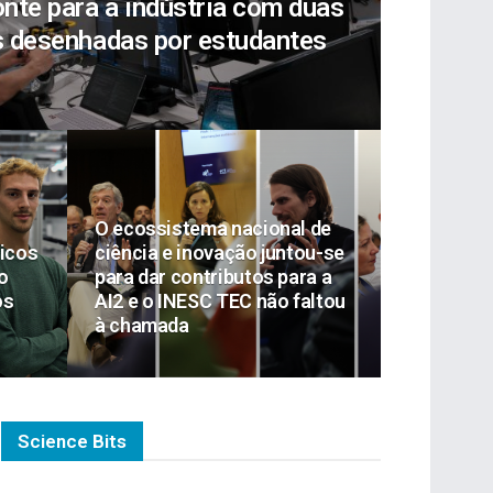
nte para a indústria com duas
s desenhadas por estudantes
O ecossistema nacional de
ricos
ciência e inovação juntou-se
o
para dar contributos para a
os
AI2 e o INESC TEC não faltou
à chamada
Science Bits