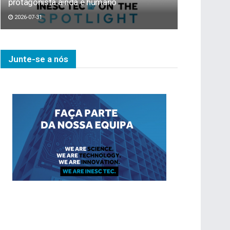
protagonista ainda é humano
2026-07-31
Junte-se a nós