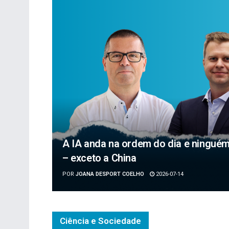
A IA anda na ordem do dia e ninguém p
– exceto a China
POR
JOANA DESPORT COELHO
2026-07-14
Ciência e Sociedade