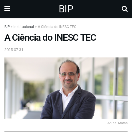
BIP
BIP
>
Institucional
>
A Ciência do INESC TEC
A Ciência do INESC TEC
2025-07-31
Aníbal Matos