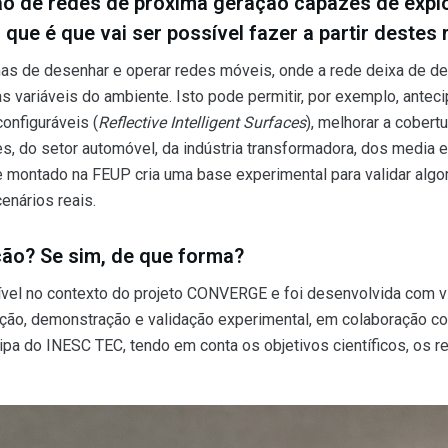
ão de redes de próxima geração capazes de explo
que é que vai ser possível fazer a partir deste
as de desenhar e operar redes móveis, onde a rede deixa de de
 variáveis do ambiente. Isto pode permitir, por exemplo, antecip
configuráveis (
Reflective Intelligent Surfaces
), melhorar a cobert
s, do setor automóvel, da indústria transformadora, dos media
ue montado na FEUP cria uma base experimental para validar alg
enários reais.
ação? Se sim, de que forma?
nível no contexto do projeto CONVERGE e foi desenvolvida com vi
ção, demonstração e validação experimental, em colaboração com
ipa do INESC TEC, tendo em conta os objetivos científicos, os re