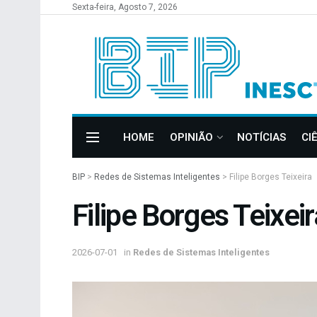
Sexta-feira, Agosto 7, 2026
HOME
OPINIÃO
NOTÍCIAS
CI
BIP
>
Redes de Sistemas Inteligentes
>
Filipe Borges Teixeira
Filipe Borges Teixeir
2026-07-01
in
Redes de Sistemas Inteligentes