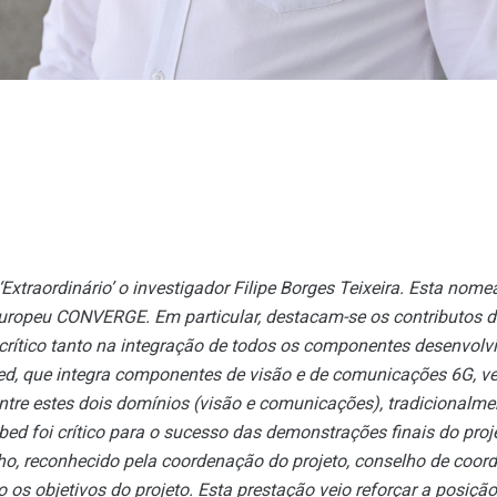
xtraordinário’ o investigador Filipe Borges Teixeira. Esta nom
 europeu CONVERGE. Em particular, destacam-se os contributos d
rítico tanto na integração de todos os componentes desenvol
bed, que integra componentes de visão e de comunicações 6G, ve
ntre estes dois domínios (visão e comunicações), tradicionalm
ed foi crítico para o sucesso das demonstrações finais do proj
ho, reconhecido pela coordenação do projeto, conselho de coorde
 os objetivos do projeto. Esta prestação veio reforçar a posiç