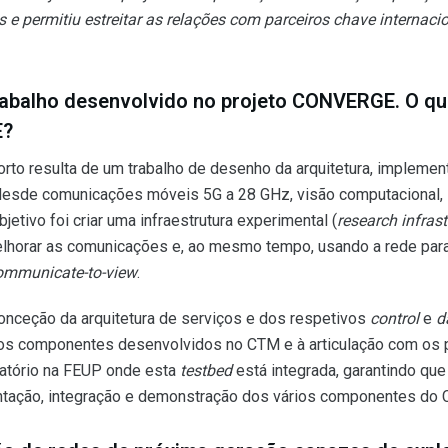
 permitiu estreitar as relações com parceiros chave internaci
abalho desenvolvido no projeto CONVERGE. O qu
?
orto resulta de um trabalho de desenho da arquitetura, implem
esde comunicações móveis 5G a 28 GHz, visão computacional, intel
objetivo foi criar uma infraestrutura experimental (
research infrast
melhorar as comunicações e, ao mesmo tempo, usando a rede par
ommunicate-to-view
.
conceção da arquitetura de serviços e dos respetivos
control
e
d
ios componentes desenvolvidos no CTM e à articulação com os 
ratório na FEUP onde esta
testbed
está integrada, garantindo que 
entação, integração e demonstração dos vários componentes d