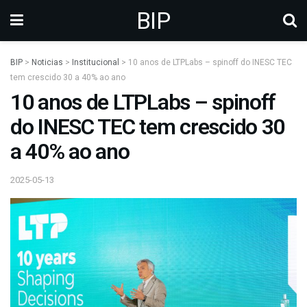
BIP
BIP
>
Noticias
>
Institucional
>
10 anos de LTPLabs – spinoff do INESC TEC
tem crescido 30 a 40% ao ano
10 anos de LTPLabs – spinoff
do INESC TEC tem crescido 30
a 40% ao ano
2025-05-13