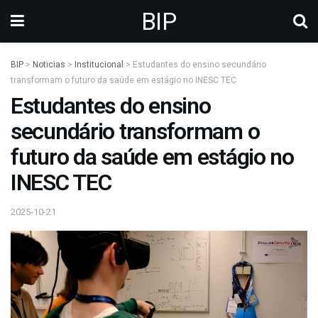
BIP
BIP
>
Noticias
>
Institucional
>
Estudantes do ensino secundário
transformam o futuro da saúde em estágio no INESC TEC
Estudantes do ensino
secundário transformam o
futuro da saúde em estágio no
INESC TEC
2025-10-21