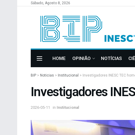
Sábado, Agosto 8, 2026
HOME
OPINIÃO
NOTÍCIAS
CI
BIP
>
Noticias
>
Institucional
>
Investigadores INESC TEC hom
Investigadores IN
2026-05-11
in
Institucional