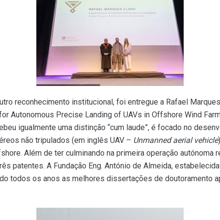
tro reconhecimento institucional, foi entregue a Rafael Marque
 for Autonomous Precise Landing of UAVs in Offshore Wind Farm
cebeu igualmente uma distinção “cum laude”, é focado no desen
aéreos não tripulados (em inglês UAV –
Unmanned aerial vehicle
fshore. Além de ter culminando na primeira operação autónoma r
três patentes. A Fundação Eng. António de Almeida, estabelecid
miando todos os anos as melhores dissertações de doutoramento