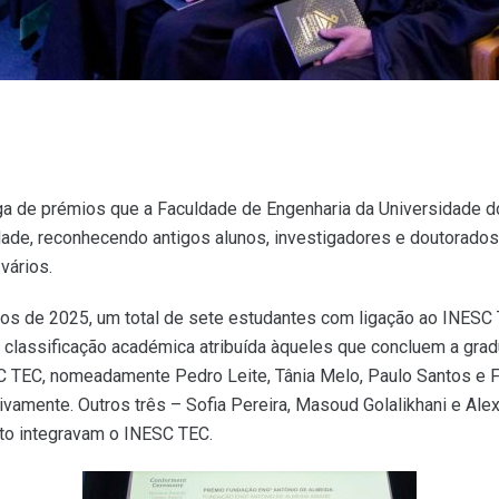
ega de prémios que a Faculdade de Engenharia da Universidade d
edade, reconhecendo antigos alunos, investigadores e doutorados
vários.
os de 2025, um total de sete estudantes com ligação ao INES
ma classificação académica atribuída àqueles que concluem a g
C TEC, nomeadamente Pedro Leite, Tânia Melo, Paulo Santos e F
tivamente. Outros três – Sofia Pereira, Masoud Golalikhani e Ale
to integravam o INESC TEC.