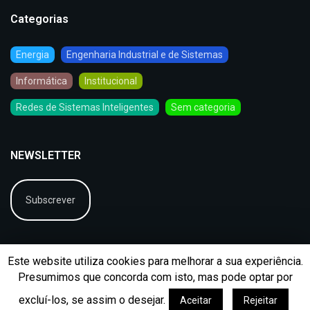
Categorias
Energia
Engenharia Industrial e de Sistemas
Informática
Institucional
Redes de Sistemas Inteligentes
Sem categoria
NEWSLETTER
Subscrever
Este website utiliza cookies para melhorar a sua experiência.
Presumimos que concorda com isto, mas pode optar por
excluí-los, se assim o desejar.
Aceitar
Rejeitar
© 2026
BIP
Ficha Técnica
Arquivo
Contactos