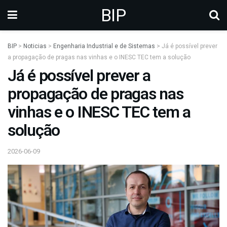
BIP
BIP
>
Noticias
>
Engenharia Industrial e de Sistemas
>
Já é possível prever
a propagação de pragas nas vinhas e o INESC TEC tem a solução
Já é possível prever a
propagação de pragas nas
vinhas e o INESC TEC tem a
solução
2026-06-09