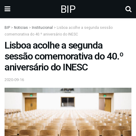
BIP
BIP
>
Noticias
>
Institucional
>
Lisboa acolhe a segunda sessão
comemorativa do 40.º aniversário do INESC
Lisboa acolhe a segunda
sessão comemorativa do 40.º
aniversário do INESC
2020-09-16