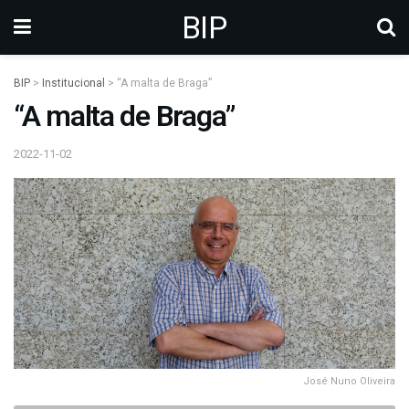
BIP
BIP
>
Institucional
>
“A malta de Braga”
“A malta de Braga”
2022-11-02
José Nuno Oliveira