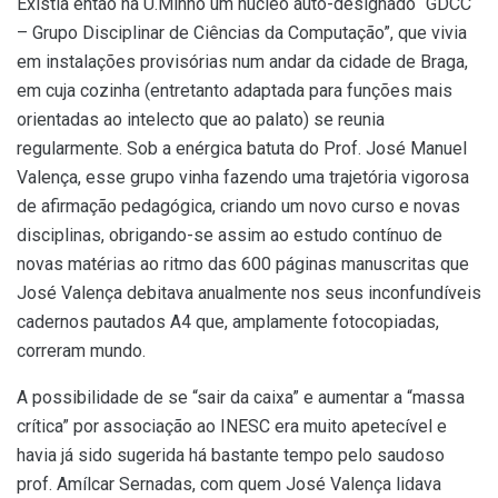
Existia então na U.Minho um núcleo auto-designado “
GDCC
– Grupo Disciplinar
de Ciências da Computação”
, que vivia
em instalações provisórias num andar
da cidade de Braga,
em cuja cozinha (entretanto adaptada para funções mais
orientadas ao intelecto que ao palato) se reunia
regularmente. Sob a enérgica
batuta do Prof. José Manuel
Valença, esse grupo vinha fazendo uma trajetória
vigorosa
de afirmação pedagógica, criando um novo curso e novas
disciplinas,
obrigando-se assim ao estudo contínuo de
novas matérias ao ritmo das 600 páginas
manuscritas que
José Valença debitava anualmente nos seus inconfundíveis
cadernos pautados A4 que, amplamente fotocopiad
a
s,
correram mundo.
A possibilidade de se “sair da caixa” e aumentar a “
massa
crítica”
por associação
ao INESC era muito apetecível e
havia já sido sugerida há bastante tempo
pelo saudoso
prof. Amílcar Sernadas, com quem José Valença lidava