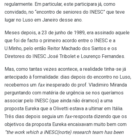
regularmente.
Em particular, este participara já, como
convidado, no “encontro de seniores
do INESC” que teve
lugar no Luso em Janeiro desse ano.
Meses depois, a 23 de junho de 1989, era assinado aquele
que foi de facto o primeiro
acordo entre o INESC e a
U.Minho, pelo então Reitor Machado dos Santos
e os
Diretores do INESC José Tribolet e Lourenço Fernandes.
Mas, como tantas vezes acontece, a realidade tinha-se já
antecipado à formalidade:
dias depois do encontro no Luso,
recebemos um
fax
inesperado do prof. Vladimiro
Miranda
perguntando com matéria de urgência se
nos
queríamos
associar
pelo
INESC
(que ainda não éramos)
a uma
proposta Eureka que a Olivetti estava a ultimar
em Itália
.
Três dias depois seguia um
fax
-resposta dizendo que os
objetivos da proposta Eureka
encaixavam
muito
bem com
“
the work which a INESC(norte) research team has been