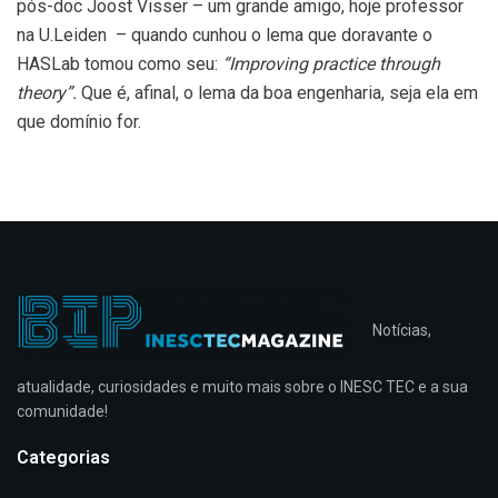
pós-do
c
Joost
Visser – um grande amigo, hoje professor
na
U.Leiden
– quando cunhou
o lema que doravante o
HASLab tomou como seu:
“Improving practice through
theory”
.
Que é, afinal, o lema da boa engenharia, seja ela em
que domínio for.
Notícias,
atualidade, curiosidades e muito mais sobre o INESC TEC e a sua
comunidade!
Categorias