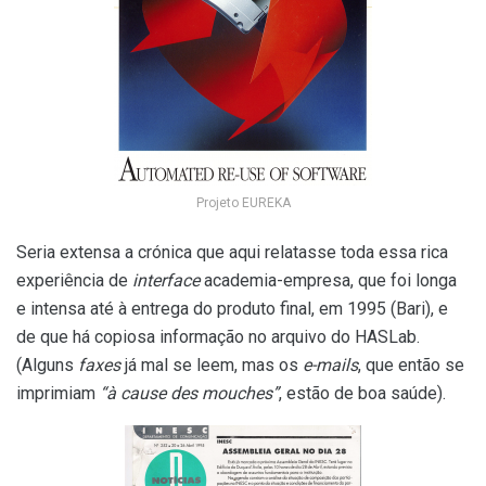
Projeto EUREKA
Seria
extensa
a crónica que aqui relatasse toda essa rica
experiência de
interface
academia-empresa, que foi longa
e intensa até à entrega do produto
final, em 1995 (Bari), e
de que há copiosa informação no arquivo do HASLab
.
(
A
lguns
faxes
já mal se leem, mas os
e-mails
, que então se
imprimiam
“à cause des mouches”
, estão de boa saúde).