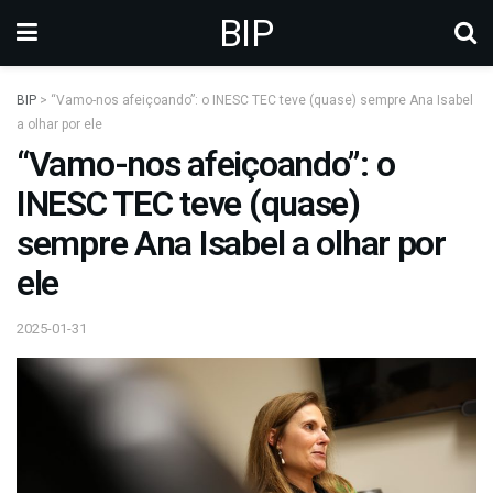
BIP
BIP
>
“Vamo-nos afeiçoando”: o INESC TEC teve (quase) sempre Ana Isabel
a olhar por ele
“Vamo-nos afeiçoando”: o
INESC TEC teve (quase)
sempre Ana Isabel a olhar por
ele
2025-01-31