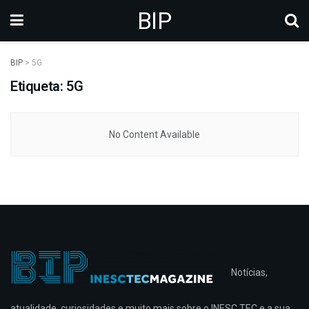
BIP
BIP
>
5G
Etiqueta: 5G
No Content Available
Notícias,
atualidade, curiosidades e muito mais sobre o INESC TEC e a sua