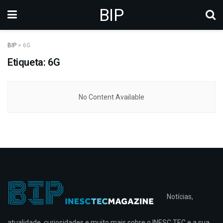
BIP
BIP
>
6G
Etiqueta: 6G
No Content Available
Notícias,
atualidade, curiosidades e muito mais sobre o INESC TEC e a sua