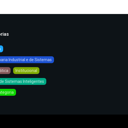
rias
a
ria Industrial e de Sistemas
ática
Institucional
de Sistemas Inteligentes
tegoria