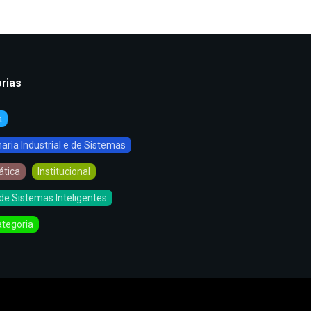
rias
a
ria Industrial e de Sistemas
ática
Institucional
de Sistemas Inteligentes
tegoria