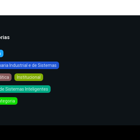
rias
a
ria Industrial e de Sistemas
ática
Institucional
de Sistemas Inteligentes
tegoria