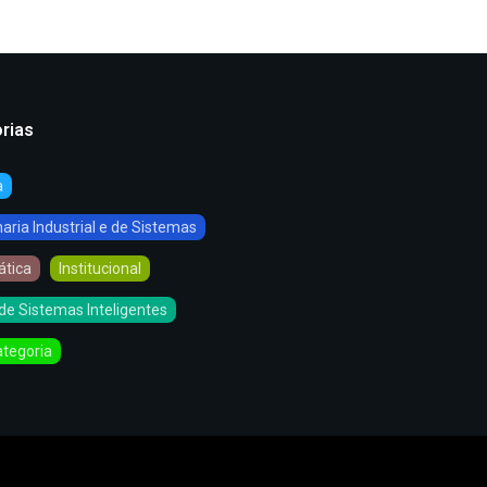
rias
a
ria Industrial e de Sistemas
ática
Institucional
de Sistemas Inteligentes
tegoria