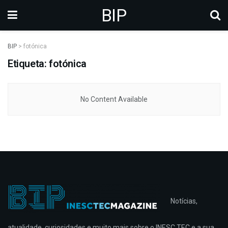
BIP
BIP
>
fotónica
Etiqueta: fotónica
No Content Available
Notícias,
atualidade, curiosidades e muito mais sobre o INESC TEC e a sua