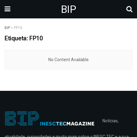
BIP
BIP
>
FP10
Etiqueta: FP10
No Content Available
Notícias,
atualidade, curiosidades e muito mais sobre o INESC TEC e a sua