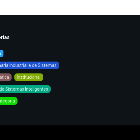
rias
a
ria Industrial e de Sistemas
ática
Institucional
de Sistemas Inteligentes
tegoria