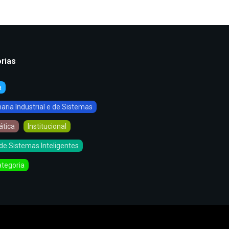
rias
a
ria Industrial e de Sistemas
ática
Institucional
de Sistemas Inteligentes
tegoria