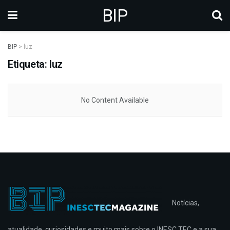
BIP
BIP
>
luz
Etiqueta: luz
No Content Available
Notícias,
atualidade, curiosidades e muito mais sobre o INESC TEC e a sua