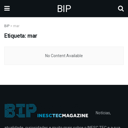
BIP
BIP
>
mar
Etiqueta: mar
No Content Available
Notícias,
atualidade, curiosidades e muito mais sobre o INESC TEC e a sua