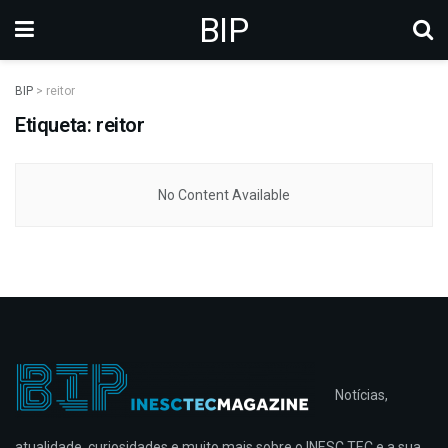
BIP
BIP
>
reitor
Etiqueta: reitor
No Content Available
Notícias,
atualidade, curiosidades e muito mais sobre o INESC TEC e a sua