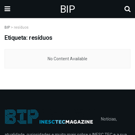
BIP
BIP
>
resíduos
Etiqueta: resíduos
No Content Available
Notícias,
atualidade, curiosidades e muito mais sobre o INESC TEC e a sua