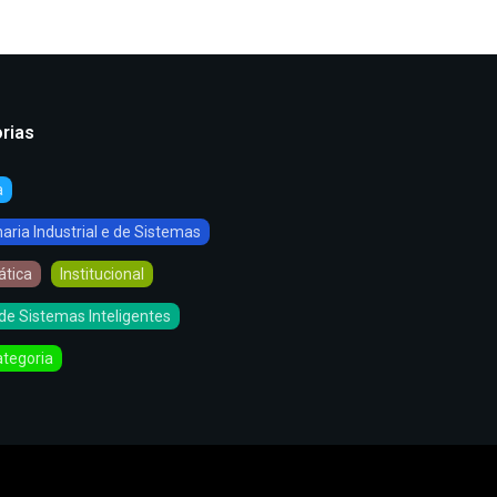
rias
a
ria Industrial e de Sistemas
ática
Institucional
de Sistemas Inteligentes
tegoria