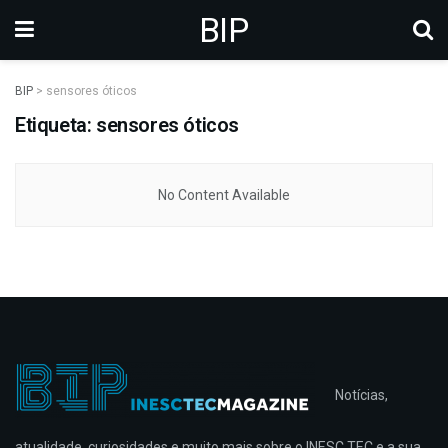
BIP
BIP
>
sensores óticos
Etiqueta: sensores óticos
No Content Available
Notícias,
atualidade, curiosidades e muito mais sobre o INESC TEC e a sua