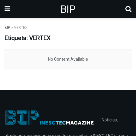
BIP
BIP
>
VERTEX
Etiqueta: VERTEX
No Content Available
Notícias,
atualidade, curiosidades e muito mais sobre o INESC TEC e a sua