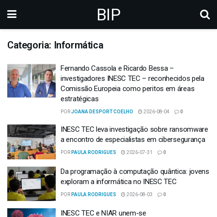
BIP
Categoria: Informática
Fernando Cassola e Ricardo Bessa –
investigadores INESC TEC – reconhecidos pela
Comissão Europeia como peritos em áreas
estratégicas
POR
JOANA DESPORT COELHO
2026-08-04
0
INESC TEC leva investigação sobre ransomware
a encontro de especialistas em cibersegurança
POR
PAULA RODRIGUES
2026-07-31
0
Da programação à computação quântica: jovens
exploram a informática no INESC TEC
POR
PAULA RODRIGUES
2026-08-03
0
INESC TEC e NIAR unem-se