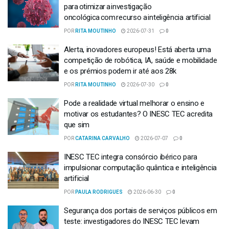
para otimizar a investigação
oncológica com recurso a inteligência artificial
POR
RITA MOUTINHO
2026-07-31
0
Alerta, inovadores europeus! Está aberta uma
competição de robótica, IA, saúde e mobilidade
e os prémios podem ir até aos 28k
POR
RITA MOUTINHO
2026-07-30
0
Pode a realidade virtual melhorar o ensino e
motivar os estudantes? O INESC TEC acredita
que sim
POR
CATARINA CARVALHO
2026-07-07
0
INESC TEC integra consórcio ibérico para
impulsionar computação quântica e inteligência
artificial
POR
PAULA RODRIGUES
2026-06-30
0
Segurança dos portais de serviços públicos em
teste: investigadores do INESC TEC levam