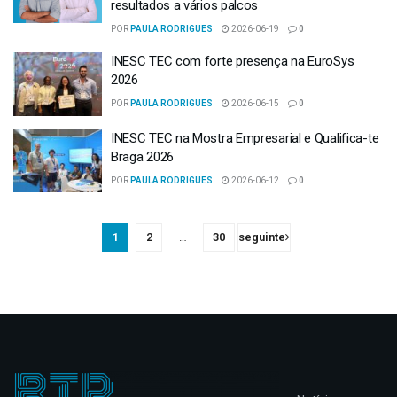
resultados a vários palcos
POR
PAULA RODRIGUES
2026-06-19
0
INESC TEC com forte presença na EuroSys
2026
POR
PAULA RODRIGUES
2026-06-15
0
INESC TEC na Mostra Empresarial e Qualifica-te
Braga 2026
POR
PAULA RODRIGUES
2026-06-12
0
1
2
…
30
seguinte