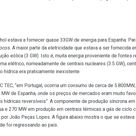
hol estava a fornecer quase 33GW de energia para Espanha. Para
rocos. A maior parte da eletricidade que estava a ser fornecida 
ção eólica (3 GW). Isto é, muita energia proveniente de fontes 
ema elétrico, nomeadamente de centrais nucleares (3.5 GW), cent
o hídrica era praticamente inexistente.
SC TEC, “em Portugal, ocorria um consumo de cerca de 5.800M
 MW de Espanha, onde os preços de mercados eram muito favorá
is hídricas reversíveis”. A componente de produção síncrona em
gua e 270 MW em produção em centrais térmicas a gás de ciclo
or João Peças Lopes. A figura abaixo mostra o que se estava a 
e foi regressando ao país.