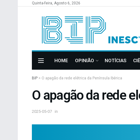
Quinta-feira, Agosto 6, 2026
HOME
OPINIÃO
NOTÍCIAS
CI
BIP
>
O apagão da rede elétrica da Península Ibérica
O apagão da rede elé
2025-05-07
in