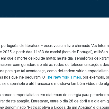
ortuguês da literatura – escreveu um livro chamado “As Intermit
de 2025, a partir das 11h33 da manhã (hora de Portugal), milhõe
 em que a morte deixou de matar, neste dia, semáforos deixaram
uncionar com geradores e até as redes de telecomunicações dei
es para que tal aconteceça, como defendem vários especialista
as nos que lhe seguiram. O
The New York Times
, por exemplo, p
uesa, espanhola e até francesa e mostrava também vídeos de al
 nossos especialistas em sistemas de energia para percebermo
irar deste apagão. Entretanto, entre o dia 28 de abril e o dia em
per
denominado “Retrospetiva e Lições de um Apagão” e dispon