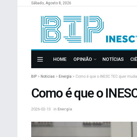
Sábado, Agosto 8, 2026
HOME
OPINIÃO
NOTÍCIAS
CI
BIP
>
Noticias
>
Energia
>
Como é que o INESC TEC quer mudar 
Como é que o INESC 
2026-02-13
in
Energia