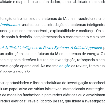
qualidade e disponibilidade dos dados, a escalabilidade dos mod
nteração entre humanos e sistemas de IA em infraestruturas crít
nfrastructures
analisa como a introdução de sistemas inteligent
ano, garantindo transparência, explicabilidade e confiança. Os 
de apoio à decisão, complementando o conhecimento e a exper
f Artificial Intelligence in Power Systems: A Critical Appraisal
,
 das aplicações atuais e futuras da IA em sistemas de energia. 
iscos e aponta direções futuras de investigação, reforçando a ne
investigação operacional. Na mesma
edição
da revista, foram ai
ofundam esta visão.
ar oportunidades e linhas prioritárias de investigação reconheci
 um papel ativo em várias iniciativas internacionais estratégi
o de modelos fundacionais para redes elétricas ou o envolvimento
redes elétricas”, revela Ricardo Bessa, que lidera a investiga