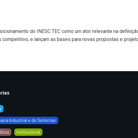
osicionamento do INESC TEC como um ator relevante na definição
s competitivo, e lançam as bases para novas propostas e projet
rias
a
ria Industrial e de Sistemas
ática
Institucional