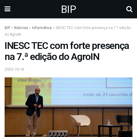
BIP
BIP
>
Noticias
>
Informática
>
INESC TEC com forte presença na 7.ª edição
do AgroIN
INESC TEC com forte presença
na 7.ª edição do AgroIN
2020-10-16