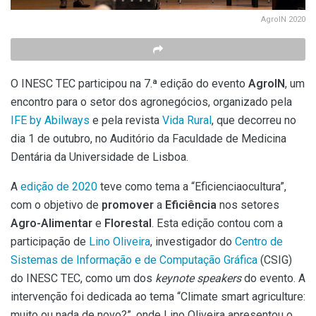
AgroIN 2020
O INESC TEC participou na 7.ª edição do evento
AgroIN
, um
encontro para o setor dos agronegócios, organizado pela
IFE by Abilways
e pela revista
Vida Rural
, que decorreu no
dia 1 de outubro, no Auditório da Faculdade de Medicina
Dentária da Universidade de Lisboa.
A
edição de 2020
teve como tema a “Eficienciaocultura”,
com o objetivo de
promover
a
Eficiência
nos setores
Agro-Alimentar
e
Florestal
. Esta edição contou com a
participação de
Lino Oliveira
, investigador do
Centro de
Sistemas de Informação e de Computação Gráfica
(CSIG)
do INESC TEC, como um dos
keynote speakers
do evento. A
intervenção foi dedicada ao tema “Climate smart agriculture:
muito ou nada de novo?”, onde Lino Oliveira apresentou o