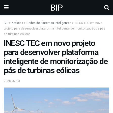
BIP
BIP
>
Noticias
>
Redes de Sistemas Inteligentes
>
INESC TEC em novo
projeto para desenvolver plataforma inteligente de monitorização de pás
de turbinas eólicas
INESC TEC em novo projeto
para desenvolver plataforma
inteligente de monitorização de
pás de turbinas eólicas
2026-07-03