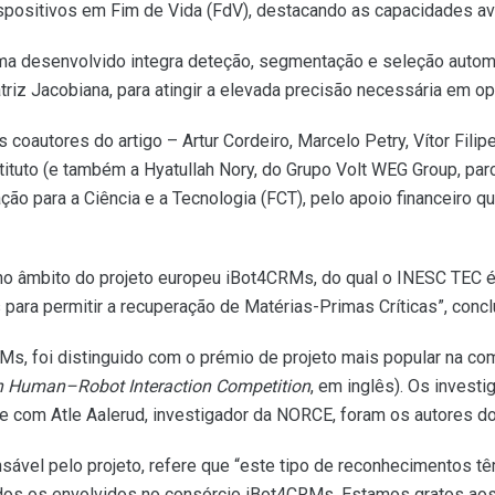
ispositivos em Fim de Vida (FdV), destacando as capacidades a
ma desenvolvido integra deteção, segmentação e seleção automa
iz Jacobiana, para atingir a elevada precisão necessária em o
coautores do artigo – Artur Cordeiro, Marcelo Petry, Vítor Fili
tituto (e também a Hyatullah Nory, do Grupo Volt WEG Group, pa
ção para a Ciência e a Tecnologia (FCT), pelo apoio financeiro 
no âmbito do projeto europeu iBot4CRMs, do qual o INESC TEC é p
ara permitir a recuperação de Matérias-Primas Críticas”, concl
CRMs, foi distinguido com o prémio de projeto mais popular na
in Human–Robot Interaction Competition
, em inglês). Os invest
e com Atle Aalerud, investigador da NORCE, foram os autores do 
ável pelo projeto, refere que “este tipo de reconhecimentos tê
 todos os envolvidos no consórcio iBot4CRMs. Estamos gratos ao