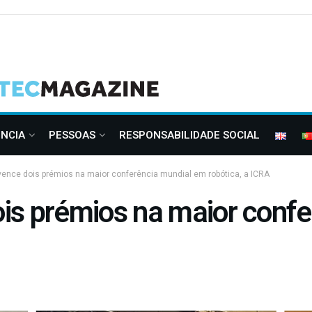
ÊNCIA
PESSOAS
RESPONSABILIDADE SOCIAL
ence dois prémios na maior conferência mundial em robótica, a ICRA
is prémios na maior conf