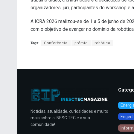
organizadores, júri, participantes do workshop e
A ICRA 2026 realizou-se de 1 a 5 de junho de 202
com o objetivo de avançar no domínio da robótica
Tags:
Conferência
prémio
robótica
Catego
Energi
Notícias, atualidade, curiosidades e muito
Engenha
mais sobre o INESC TEC e a sua
comunidade!
Inform