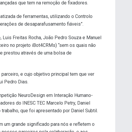
vançadas que tem na remoção de fixadores.
tizada de ferramentas, utilizando o Controlo
perações de desaparafusamento fiáveis”.
pe, Luis Freitas Rocha, João Pedro Souza e Manuel
rceiro no projeto iBot4CRMs) “sem os quais não
que prestou através de uma bolsa de
arceiro, e cujo objetivo principal tem que ver
ui Pedro Dias.
 competição NeuroDesign em Interação Humano-
igadores do INESC TEC Marcelo Petry, Daniel
trabalho, que foi apresentado por Daniel Subtil.
m um grande significado para nós e refletem o
s nossos parceiros pela colaboração, e aos