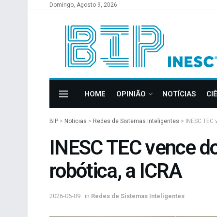
Domingo, Agosto 9, 2026
HOME
OPINIÃO
NOTÍCIAS
CI
BIP
>
Noticias
>
Redes de Sistemas Inteligentes
>
INESC TEC v
INESC TEC vence do
robótica, a ICRA
2026-06-09
in
Redes de Sistemas Inteligentes