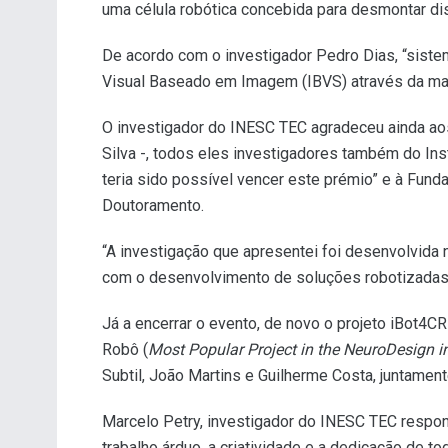
uma célula robótica concebida para desmontar d
De acordo com o investigador Pedro Dias, “siste
Visual Baseado em Imagem (IBVS) através da matr
O investigador do INESC TEC agradeceu ainda aos 
Silva -, todos eles investigadores também do Ins
teria sido possível vencer este prémio” e à Funda
Doutoramento.
“A investigação que apresentei foi desenvolvida 
com o desenvolvimento de soluções robotizadas p
Já a encerrar o evento, de novo o projeto iBot4
Robô (
Most Popular Project in the NeuroDesign 
Subtil, João Martins e Guilherme Costa, juntament
Marcelo Petry, investigador do INESC TEC respons
trabalho árduo, a criatividade e a dedicação de