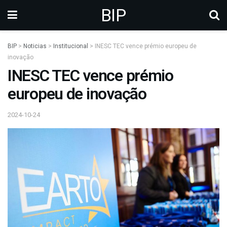
BIP
BIP
>
Noticias
>
Institucional
>
INESC TEC vence prémio europeu de
inovação
INESC TEC vence prémio
europeu de inovação
2024-10-24