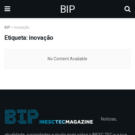
BIP
BIP
>
inovação
Etiqueta: inovação
No Content Available
Notícias,
atualidade, curiosidades e muito mais sobre o INESC TEC e a sua