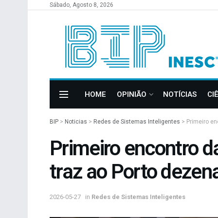
Sábado, Agosto 8, 2026
HOME
OPINIÃO
NOTÍCIAS
CI
BIP
>
Noticias
>
Redes de Sistemas Inteligentes
>
Primeiro e
Primeiro encontro 
traz ao Porto dezen
2026-05-27
in
Redes de Sistemas Inteligentes