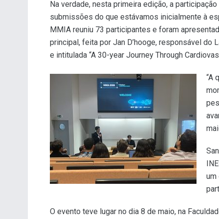
Na verdade, nesta primeira edição, a participa
submissões do que estávamos inicialmente à esper
MMIA reuniu 73 participantes e foram apresenta
principal, feita por Jan D’hooge, responsável do
e intitulada “A 30-year Journey Through Cardiovas
“A 
mom
pes
ava
mai
San
INE
um 
par
O evento teve lugar no dia 8 de maio, na Faculd