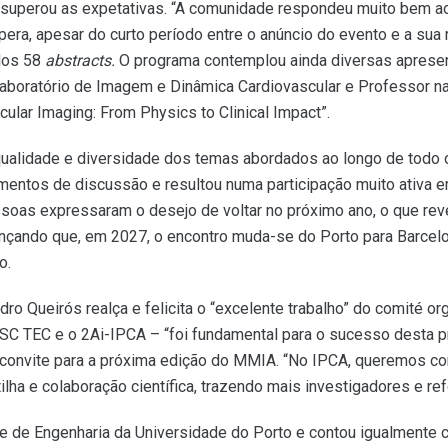
ção superou as expetativas. “A comunidade respondeu muito bem
a, apesar do curto período entre o anúncio do evento e a sua r
dos 58
abstracts.
O programa contemplou ainda diversas aprese
 Laboratório de Imagem e Dinâmica Cardiovascular e Professor n
cular Imaging: From Physics to Clinical Impact”.
qualidade e diversidade dos temas abordados ao longo de todo 
entos de discussão e resultou numa participação muito ativa e
soas expressaram o desejo de voltar no próximo ano, o que reve
nçando que, em 2027, o encontro muda-se do Porto para Barcelo
o.
dro Queirós realça e felicita o “excelente trabalho” do comité or
SC TEC e o 2Ai-IPCA – “foi fundamental para o sucesso desta pri
convite para a próxima edição do MMIA. “No IPCA, queremos co
tilha e colaboração científica, trazendo mais investigadores e 
ade de Engenharia da Universidade do Porto e contou igualmente