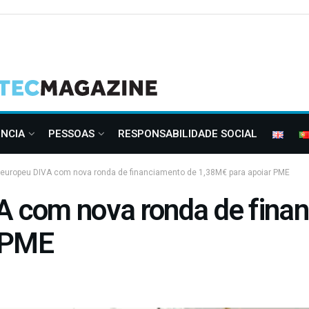
ÊNCIA
PESSOAS
RESPONSABILIDADE SOCIAL
 europeu DIVA com nova ronda de financiamento de 1,38M€ para apoiar PME
VA com nova ronda de fina
r PME