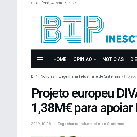
Sexta-feira, Agosto 7, 2026
HOME
OPINIÃO
NOTÍCIAS
CI
BIP
>
Noticias
>
Engenharia Industrial e de Sistemas
>
Projeto
Projeto europeu DI
1,38M€ para apoia
2019-10-28
in
Engenharia Industrial e de Sistemas