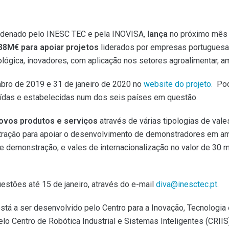
ordenado pelo INESC TEC e pela INOVISA,
lança
no próximo mês
38M€ para apoiar projetos
liderados por empresas portuguesas,
ógica, inovadores, com aplicação nos setores agroalimentar, am
mbro de 2019 e 31 de janeiro de 2020 no
website do projeto.
Pode
uídas e estabelecidas num dos seis países em questão.
ovos produtos e serviços
através de várias tipologias de vale
tração para apoiar o desenvolvimento de demonstradores em ambi
 demonstração; e vales de internacionalização no valor de 30 m
estões até 15 de janeiro, através do e-mail
diva@inesctec.pt
.
tá a ser desenvolvido pelo Centro para a Inovação, Tecnologia
o Centro de Robótica Industrial e Sistemas Inteligentes (CRIIS)