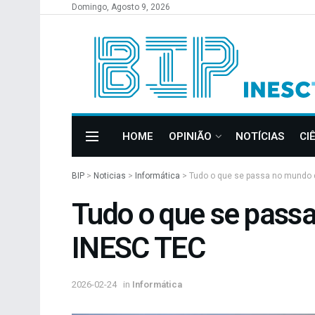
Domingo, Agosto 9, 2026
HOME
OPINIÃO
NOTÍCIAS
CI
BIP
>
Noticias
>
Informática
>
Tudo o que se passa no mundo d
Tudo o que se passa
INESC TEC
2026-02-24
in
Informática