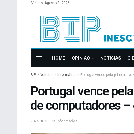
Sábado, Agosto 8, 2026
HOME
OPINIÃO
NOTÍCIAS
CI
BIP
>
Noticias
>
Informática
>
Portugal vence pela primeira ve
Portugal vence pela 
de computadores – 
2025-10-23
in
Informática