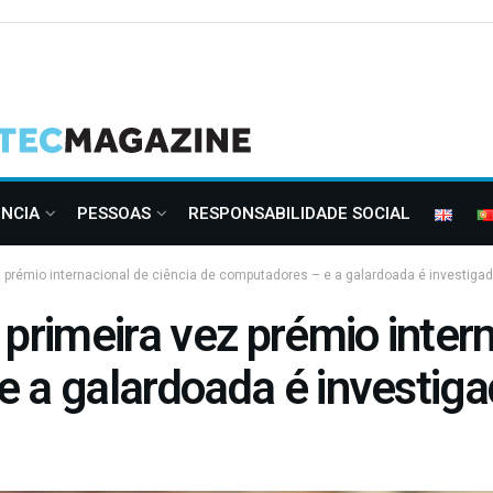
ÊNCIA
PESSOAS
RESPONSABILIDADE SOCIAL
z prémio internacional de ciência de computadores – e a galardoada é investiga
primeira vez prémio intern
e a galardoada é investig