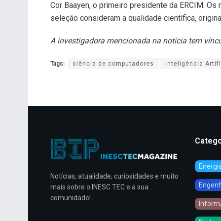
Cor Baayen, o primeiro presidente da ERCIM. Os 
seleção consideram a qualidade científica, original
A investigadora mencionada na notícia tem vínc
Tags:
ciência de computadores
Inteligência Artif
Catego
Energi
Notícias, atualidade, curiosidades e muito
Engenha
mais sobre o INESC TEC e a sua
comunidade!
Inform