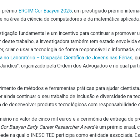
 o prémio
ERCIM Cor Baayen 2025
, um prestigiado prémio interna
ade na área da ciência de computadores e da matemática aplicada.
tigação fundamental e um incentivo para continuar a promover um
 deste trabalho, a investigadora também tem estado envolvida em
r, criar e usar a tecnologia de forma responsável e informada,
a no Laboratório – Ocupação Científica de Jovens nas Férias
, q
a Jurídica”, organizado pela Ordem dos Advogados e no qual pa
imento de métodos e ferramentas práticas para ajudar cientistas
r ainda continuar o seu trabalho de inclusão e diversidade na tec
 de desenvolver produtos tecnológicos com responsabilidade e 
rio no valor de cinco mil euros e a cerimónia de entrega de p
O
Cor Baayen Early Career Researcher Award
é um prémio anual, 
 rede na qual o INESC TEC participa como entidade associada. E